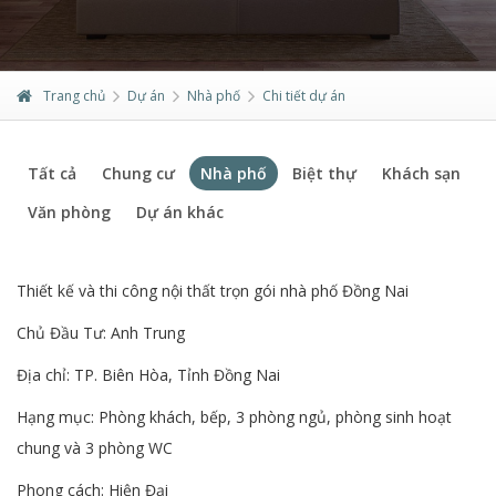
Trang chủ
Dự án
Nhà phố
Chi tiết dự án
Tất cả
Chung cư
Nhà phố
Biệt thự
Khách sạn
Văn phòng
Dự án khác
Thiết kế và thi công nội thất trọn gói nhà phố Đồng Nai
Chủ Đầu Tư: Anh Trung
Địa chỉ: TP. Biên Hòa, Tỉnh Đồng Nai
Hạng mục: Phòng khách, bếp, 3 phòng ngủ, phòng sinh hoạt
chung và 3 phòng WC
Phong cách: Hiện Đại