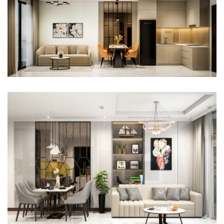
THIẾT KẾ THI CÔNG NỘI THẤT CĂN HỘ 1PN+ VINHOMES GRAND
PARK QUẬN 9
THIẾT KẾ THI CÔNG NỘI THẤT CĂN HỘ VINHOME CENTRAL PARK
BÌNH THẠNH