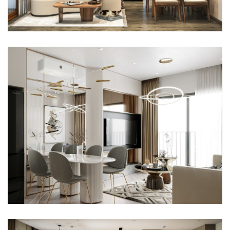
THIẾT KẾ NỘI THẤT CĂN HỘ 2 PHÒNG NGỦ CARILLON 1
THI CÔNG NỘI THẤT SANG TRỌNG CĂN HỘ 1PN+ VINHOMES
GRAND PARK