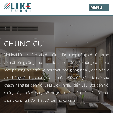
MENU
CHUNG CƯ
Mỗi loại hình nhà ở lại có những đặc trưng riêng có của mình
về mặt bằng cũng như diện tích. Theo đó, sẽ không có bất cứ
một phương án thiết kế nội thất nào giống nhau, đặc biệt là
với những căn hộ chung cư hiện đại. Điều đó giải thích về sao
khách hàng lại đến với LIKEFURNI nhiều đến vậy! Bởi đến với
chúng tôi, khách hàng sẽ được tư vấn về thiết kế nội thất
chung cư phù hợp nhất với căn hộ của mình.