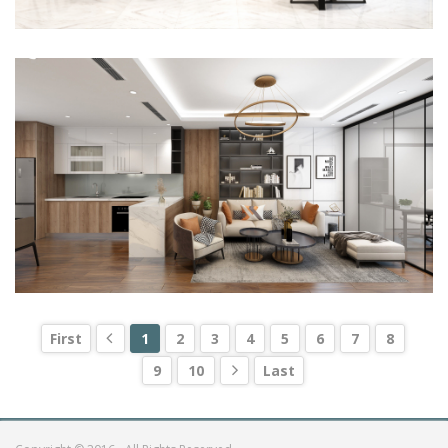
CĂN HỘ CHUNG CƯ 2 PHÒNG NGỦ PHONG CÁCH HIỆN ĐẠI
First
1
2
3
4
5
6
7
8
9
10
Last