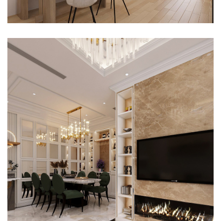
THI CÔNG NỘI THẤT CĂN HỘ STARLIGHT RIVERSIDE QUẬN 6