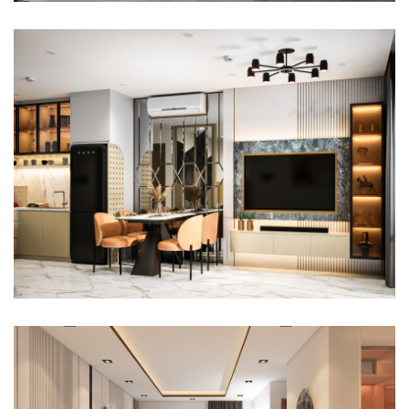
THIẾT KẾ THI CÔNG NỘI THẤT TRỌN GÓI CĂN HỘ VINHOMES
GRAND PARK