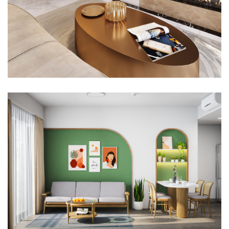
THI CÔNG NỘI THẤT CĂN HỘ VINHOME PARK 7
THIẾT KẾ THI CÔNG NỘI THẤT CĂN HỘ 2 PHÒNG NGỦ MASTERI
QUẬN 2