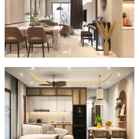
NỘI THẤT CĂN HỘ 2 PHÒNG NGỦ CALEDON CITY TÂN PHÚ