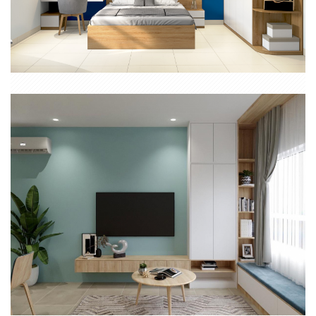
THIẾT KẾ THI CÔNG NỘI THẤT TRỌN GÓI CĂN HỘ 2 PHÒNG NGỦ
TÂN PHÚ
CĂN HỘ 2 PHÒNG NGỦ SAIGON GETWAY