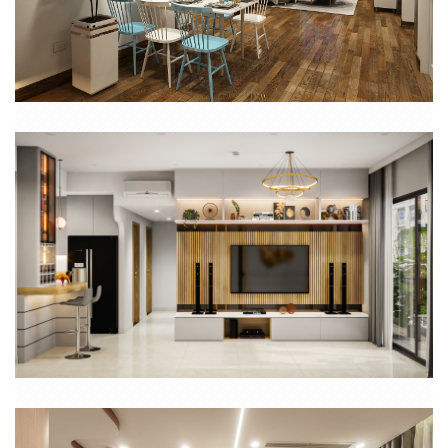
NỘI THẤT CĂN HỘ 3 PHÒNG NGỦ PHONG CÁCH HIỆN ĐẠI
THIẾT KẾ THI CÔNG NỘI THẤT TRỌN GÓI CĂN HỘ AVENUE QUẬN
2