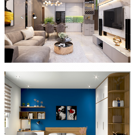
THIẾT KẾ THI CÔNG NỘI THẤT CĂN HỘ VINHOME CENTRAL PARK