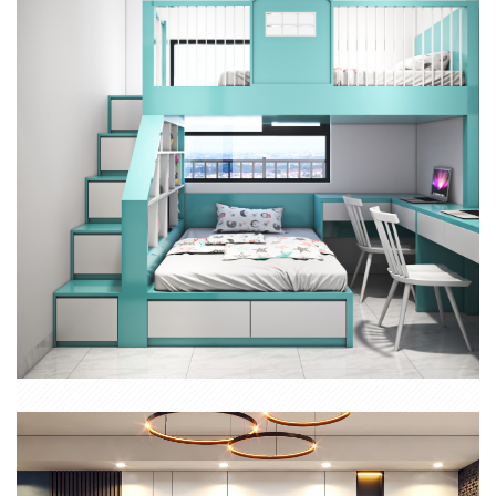
THIẾT KẾ THI CÔNG NỘI THẤT TRỌN GÓI CĂN HỘ STAR TOWER
BÌNH DƯƠNG