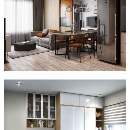
NỘI THẤT TRỌN GÓI CĂN HỘ CHUNG CƯ 2 PHÒNG NGỦ SAIGON
GETWAY