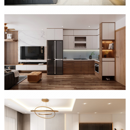
THIẾT KẾ THI CÔNG NỘI THẤT CHUNG CƯ ĐẸP 2 PHÒNG NGỦ