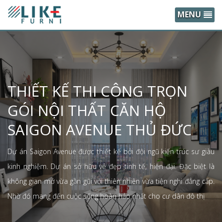
MENU
THIẾT KẾ THI CÔNG TRỌN
GÓI NỘI THẤT CĂN HỘ
SAIGON AVENUE THỦ ĐỨC
Dự án Saigon Avenue được thiết kế bởi đội ngũ kiến trúc sư giàu
kinh nghiệm. Dự án sở hữu vẻ đẹp tinh tế, hiện đại. Đặc biệt là
không gian mở vừa gần gũi với thiên nhiên vừa tiện nghi đẳng cấp.
Nhờ đó mang đến cuộc sống hoàn hảo nhất cho cư dân đô thị