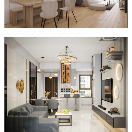
THI CÔNG NỘI THẤT CĂN HỘ STARLIGHT RIVERSIDE QUẬN 6
THIẾT KẾ THI CÔNG NỘI THẤT CHUNG CƯ THE SUN AVENUE 2PN