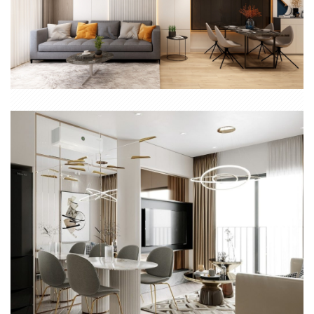
NỘI THẤT CĂN HỘ 2 PHÒNG NGỦ CHUNG CƯ OPAL BOULEVARD
THI CÔNG NỘI THẤT SANG TRỌNG CĂN HỘ 1PN+ VINHOMES
GRAND PARK