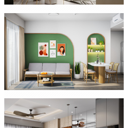
THIẾT KẾ THI CÔNG NỘI THẤT CĂN HỘ 2 PHÒNG NGỦ MASTERI
QUẬN 2