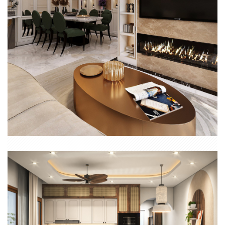
THI CÔNG NỘI THẤT CĂN HỘ VINHOME PARK 7