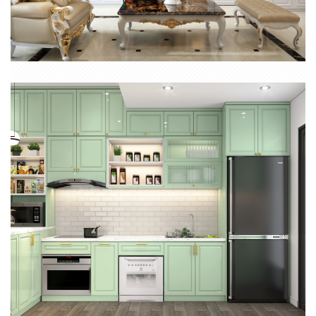
CĂN HỘ RIVER POINT QUẬN 7
NỘI THẤT 1 PHÒNG NGỦ CHUNG CƯ THE ASCENT