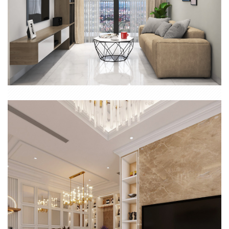
THIẾT KẾ THI CÔNG TRỌN GÓI NỘI THẤT CĂN HỘ SAIGON
AVENUE THỦ ĐỨC