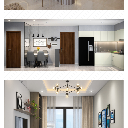
NỘI THẤT CĂN HỘ 1PN+ VINHOME GRAND PARK
THIẾT KẾ THI CÔNG NỘI THẤT CĂN HỘ HAPPY ONE CENTRAL