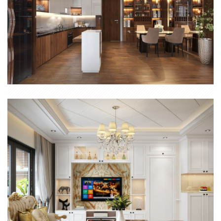
NỘI THẤT TRỌN GÓI CĂN HỘ 2 PHÒNG NGỦ HIỆN ĐẠI ĐỒNG NAI