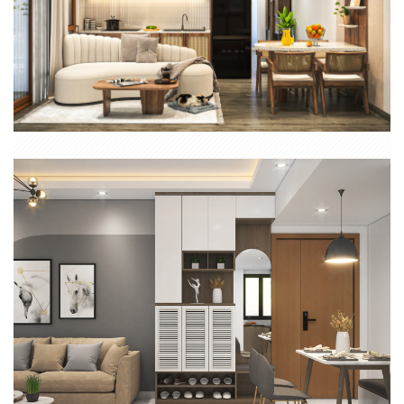
THIẾT KẾ NỘI THẤT CĂN HỘ 2 PHÒNG NGỦ CARILLON 1