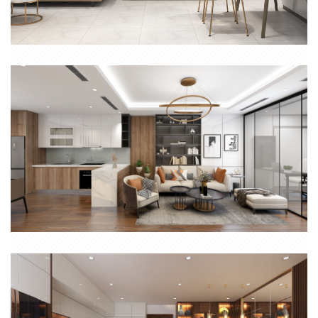
THIẾT KẾ THI CÔNG NỘI THẤT CĂN HỘ 2 PHÒNG NGỦ SAIGON
AVENUE THỦ ĐỨC
CĂN HỘ CHUNG CƯ 2 PHÒNG NGỦ PHONG CÁCH HIỆN ĐẠI