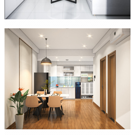
THIẾT KẾ THI CÔNG NỘI THẤT CĂN HỘ 2 PHÒNG NGỦ BCONS
GARDEN DĨ AN
THIẾT KẾ THI CÔNG NỘI THẤT TRỌN GÓI CĂN HỘ 2 PN SAIGON
SOUTH