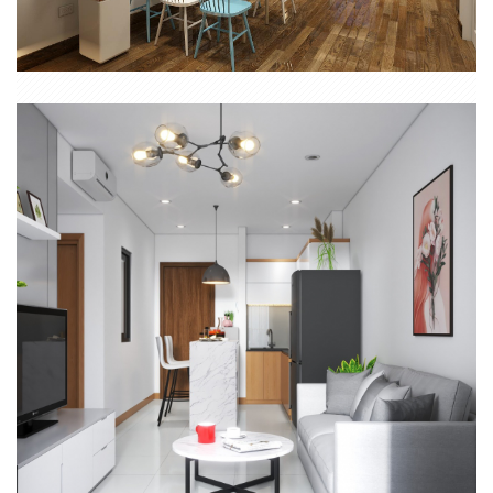
NỘI THẤT CĂN HỘ 3 PHÒNG NGỦ PHONG CÁCH HIỆN ĐẠI