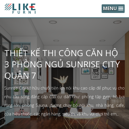
MENU
THIẾT KẾ THI CÔNG CĂN HỘ
3 PHÒNG NGỦ SUNRISE CITY
QUẬN 7
Sunrise City sở hữu chuỗi tiện ích nội khu cao cấp để phục vụ cho
nhu cầu sống đẳng cấp của cư dân như: phòng tập gym, hồ bơi
rộng lớn, phòng Sauna, đường chạy bộ nội khu, nhà hàng, cafe,
cửa hiệu thuốc, các ngân hàng, siêu thị và khu vui chơi trẻ em,..