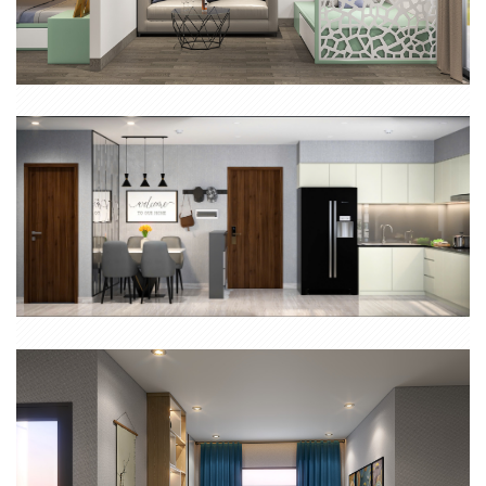
CĂN HỘ CHUNG CƯ QUẬN 11
THIẾT KẾ THI CÔNG NỘI THẤT CĂN HỘ HAPPY ONE CENTRAL