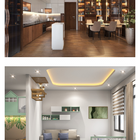
NỘI THẤT TRỌN GÓI CĂN HỘ 2 PHÒNG NGỦ HIỆN ĐẠI ĐỒNG NAI