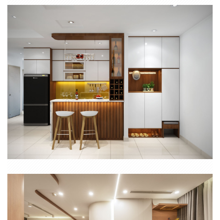
CĂN HỘ CHUNG CƯ DĨ AN BÌNH DƯƠNG